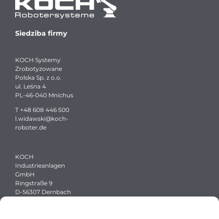
Siedziba firmy
KOCH Systemy
Zrobotyzowane
Polska Sp. z o.o.
ul. Leśna 4
PL-46-040 Mnichus
T
+48 608 446 500
l.widawski
@
koch-
roboter.
de
KOCH
Industrieanlagen
GmbH
Ringstraße 9
D-56307 Dernbach
T
+49 2689 9451-0
F +49 2689 9451-550