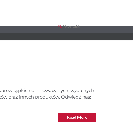
PL
|
Kontakt
warów sypkich o innowacyjnych, wydajnych
ków oraz innych produktów. Odwiedź nas:
Read More