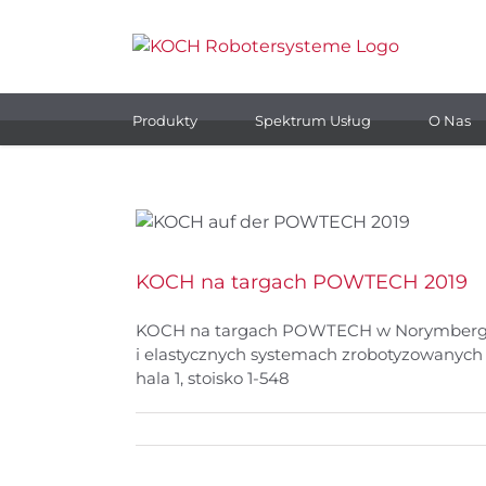
Skip
to
content
Produkty
Spektrum Usług
O Nas
KOCH na targach POWTECH 2019
KOCH na targach POWTECH w Norymbergii –
i elastycznych systemach zrobotyzowanych 
hala 1, stoisko 1-548