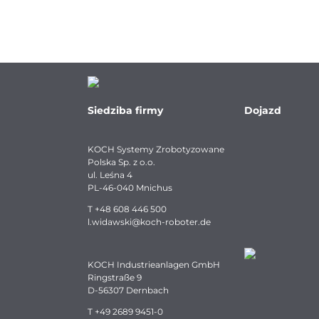
Siedziba firmy
Dojazd
KOCH Systemy Zrobotyzowane
Polska Sp. z o.o.
ul. Leśna 4
PL-46-040 Mnichus
T
+48 608 446 500
l.widawski
@
koch-
roboter.
de
KOCH Industrieanlagen GmbH
Ringstraße 9
D-56307 Dernbach
T
+49 2689 9451-0