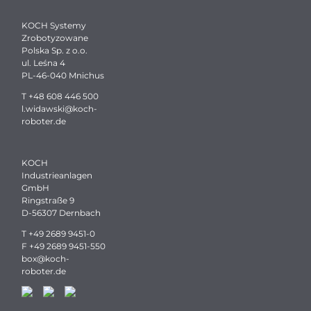
KOCH Systemy
Zrobotyzowane
Polska Sp. z o.o.
ul. Leśna 4
PL-46-040 Mnichus
T
+48 608 446 500
l.widawski
@
koch-
roboter.
de
KOCH
Industrieanlagen
GmbH
Ringstraße 9
D-56307 Dernbach
T
+49 2689 9451-0
F +49 2689 9451-550
box
@
koch-
roboter.
de