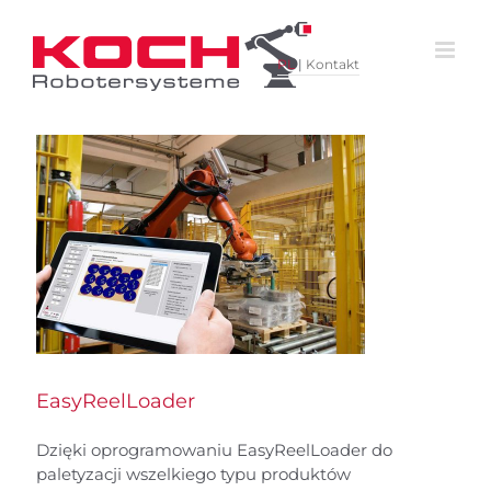
Skip
to
content
PL
|
Kontakt
EasyReelLoader
Dzięki oprogramowaniu EasyReelLoader do
paletyzacji wszelkiego typu produktów