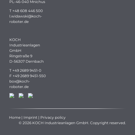
PL-46-040 Mnichus
T
+48 608 446 500
l.widawski
@
koch-
roboter.
de
KOCH
Industrieanlagen
GmbH
Ringstraße 9
D-56307 Dernbach
T
+49 2689 9451-0
F +49 2689 9451-550
box
@
koch-
roboter.
de
Home
|
Imprint
|
Privacy policy
© 2026 KOCH Industrieanlagen GmbH. Copyright reserved.