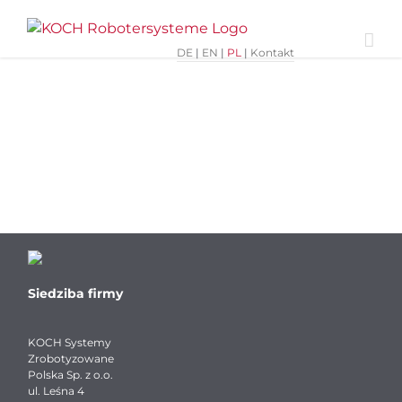
Skip
to
content
DE
|
EN
|
PL
|
Kontakt
Siedziba firmy
KOCH Systemy
Zrobotyzowane
Polska Sp. z o.o.
ul. Leśna 4