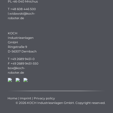
PL-46-040 Mnichus
T
+48 608 446 500
l.widawski
@
koch-
roboter.
de
KOCH
Industrieanlagen
GmbH
Ringstraße 9
D-56307 Dernbach
T
+49 2689 9451-0
F +49 2689 9451-550
box
@
koch-
roboter.
de
Home
|
Imprint
|
Privacy policy
© 2026 KOCH Industrieanlagen GmbH. Copyright reserved.