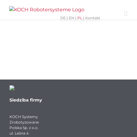
Skip
to
content
DE
|
EN
|
PL
|
Kontakt
Siedziba firmy
KOCH Systemy
Zrobotyzowane
Polska Sp. z o.o.
ul. Leśna 4