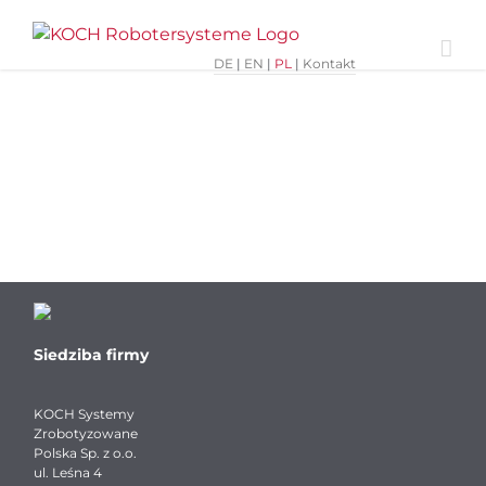
Skip
to
content
DE
|
EN
|
PL
|
Kontakt
Siedziba firmy
KOCH Systemy
Zrobotyzowane
Polska Sp. z o.o.
ul. Leśna 4