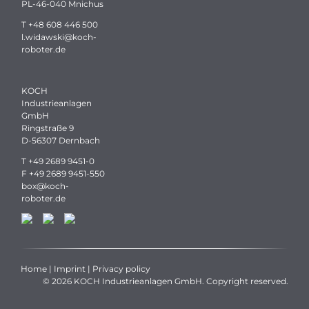
PL-46-040 Mnichus
T
+48 608 446 500
l.widawski
@
koch-
roboter.
de
KOCH
Industrieanlagen
GmbH
Ringstraße 9
D-56307 Dernbach
T
+49 2689 9451-0
F +49 2689 9451-550
box
@
koch-
roboter.
de
Home
|
Imprint
|
Privacy policy
© 2026 KOCH Industrieanlagen GmbH. Copyright reserved.