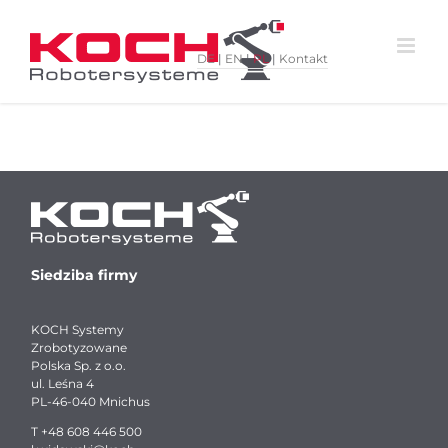
Skip
to
content
DE
|
EN
|
PL
|
Kontakt
Siedziba firmy
KOCH Systemy
Zrobotyzowane
Polska Sp. z o.o.
ul. Leśna 4
PL-46-040 Mnichus
T
+48 608 446 500