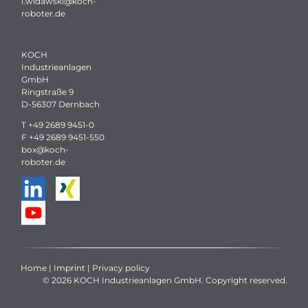
l.widawski
@
koch-
roboter.
de
KOCH
Industrieanlagen
GmbH
Ringstraße 9
D-56307 Dernbach
T
+49 2689 9451-0
F +49 2689 9451-550
box
@
koch-
roboter.
de
Home
|
Imprint
|
Privacy policy
© 2026 KOCH Industrieanlagen GmbH. Copyright reserved.