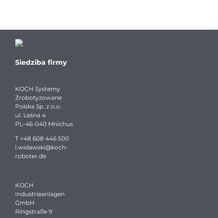
Siedziba firmy
KOCH Systemy
Zrobotyzowane
Polska Sp. z o.o.
ul. Leśna 4
PL-46-040 Mnichus
T
+48 608 446 500
l.widawski
@
koch-
roboter.
de
KOCH
Industrieanlagen
GmbH
Ringstraße 9