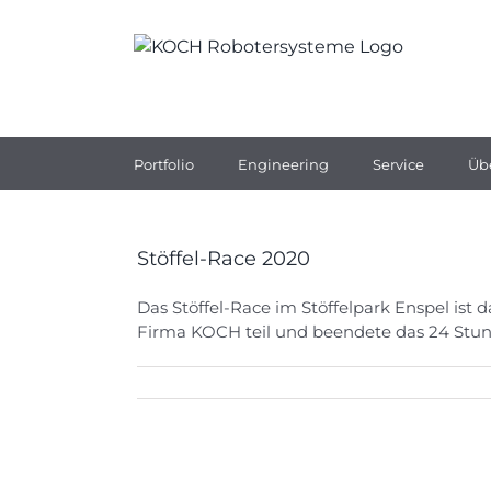
Zum
Inhalt
springen
Portfolio
Engineering
Service
Üb
Stöffel-Race 2020
Das Stöffel-Race im Stöffelpark Enspel ist
Firma KOCH teil und beendete das 24 Stu