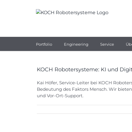
Zum
Inhalt
springen
Portfolio
Engineering
Service
Üb
KOCH Robotersysteme: KI und Digita
Kai Höfer, Service-Leiter bei KOCH Roboter
Bedeutung des Faktors Mensch. Wir bieten 
und Vor-Ort-Support.