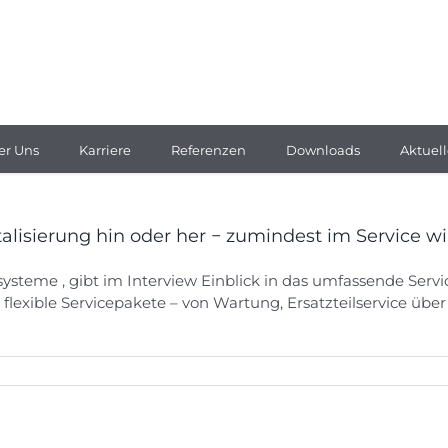
er Uns
Karriere
Referenzen
Downloads
Aktuell
lisierung hin oder her − zumindest im Service w
systeme , gibt im Interview Einblick in das umfassende Ser
flexible Servicepakete – von Wartung, Ersatzteilservice üb