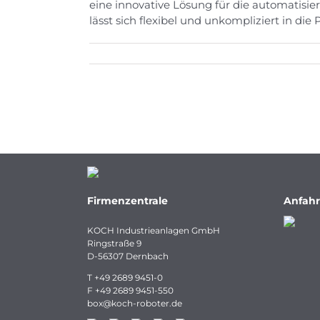
eine innovative Lösung für die automatis
lässt sich flexibel und unkompliziert in die
Firmenzentrale
Anfahr
KOCH Industrieanlagen GmbH
Ringstraße 9
D-56307 Dernbach
T
+49 2689 9451-0
F
+49 2689 9451-550
box
@
koch-
roboter.
de