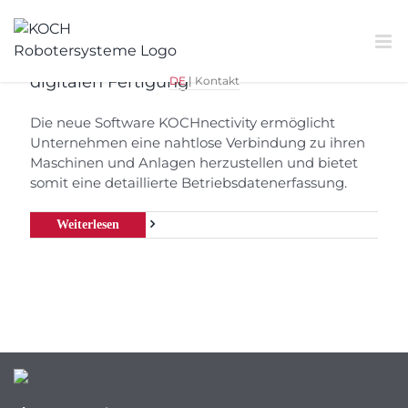
Zum
Inhalt
springen
Mit KOCHnectivity in die Zukunft der
digitalen Fertigung
DE
|
Kontakt
Die neue Software KOCHnectivity ermöglicht
Unternehmen eine nahtlose Verbindung zu ihren
Maschinen und Anlagen herzustellen und bietet
somit eine detaillierte Betriebsdatenerfassung.
Weiterlesen