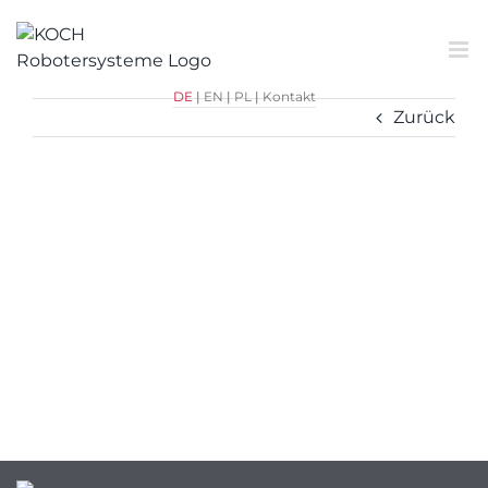
Zum
Inhalt
springen
DE
|
EN
|
PL
|
Kontakt
Zurück