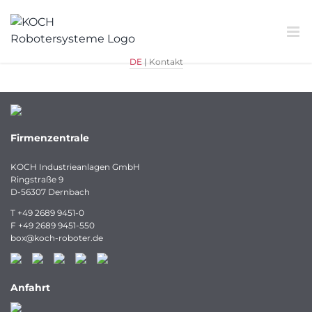
Zum
Inhalt
springen
DE
|
Kontakt
Firmenzentrale
KOCH Industrieanlagen GmbH
Ringstraße 9
D-56307 Dernbach
T
+49 2689 9451-0
F
+49 2689 9451-550
box
@
koch-
roboter.
de
Anfahrt