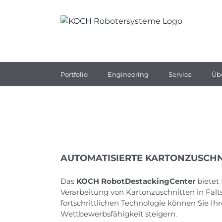
Zum
Inhalt
springen
Portfolio
Engineering
Service
Üb
AUTOMATISIERTE KARTONZUSCH
Das
KOCH RobotDestackingCenter
bietet 
Verarbeitung von Kartonzuschnitten in Fal
fortschrittlichen Technologie können Sie I
Wettbewerbsfähigkeit steigern.