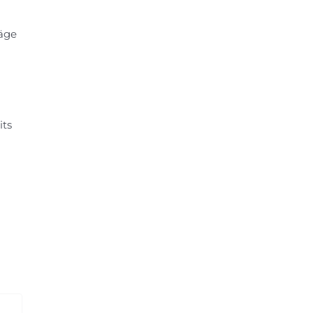
räge
its