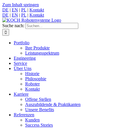
Zum Inhalt springen
DE
|
EN
|
PL
|
Kontakt
DE
|
EN
|
PL
|
Kontakt
Suche nach:
Portfolio
Ihre Produkte
Leistungsspektrum
Engineering
Service
Über Uns
Historie
Philosophie
Roboter
Kontakt
Karriere
Offene Stellen
Auszubildende & Praktikanten
Unsere Benefits
Referenzen
Kunden
Success Stories