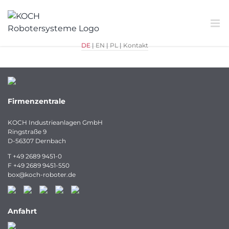
Zum
Inhalt
springen
DE
|
EN
|
PL
|
Kontakt
Firmenzentrale
KOCH Industrieanlagen GmbH
Ringstraße 9
D-56307 Dernbach
T
+49 2689 9451-0
F
+49 2689 9451-550
box
@
koch-
roboter.
de
Anfahrt