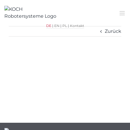
Zum
Inhalt
springen
DE
|
EN
|
PL
|
Kontakt
Zurück