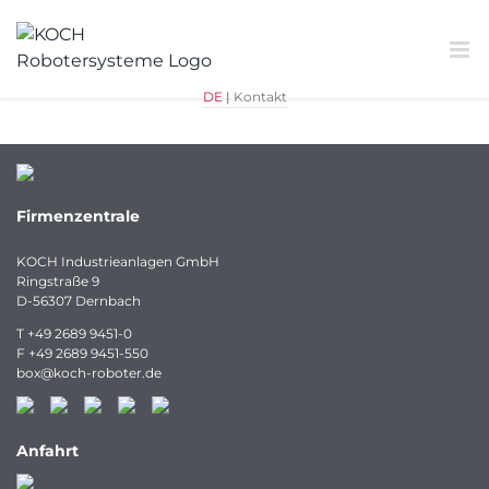
Zum
Inhalt
springen
DE
|
Kontakt
Firmenzentrale
KOCH Industrieanlagen GmbH
Ringstraße 9
D-56307 Dernbach
T
+49 2689 9451-0
F
+49 2689 9451-550
box
@
koch-
roboter.
de
Anfahrt