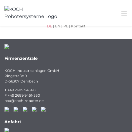
Zum
Inhalt
springen
DE
|
EN
|
PL
|
Kontakt
Firmenzentrale
KOCH Industrieanlagen GmbH
Ringstraße 9
D-56307 Dernbach
T
+49 2689 9451-0
F
+49 2689 9451-550
box
@
koch-
roboter.
de
Anfahrt